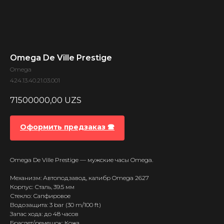
Omega De Ville Prestige
Omega
424.13.40.21.03.001
71500000,00
UZS
Оформить предзаказ 🕿
Omega De Ville Prestige — мужские часы Omega.
Механизм: Автоподзавод, калибр Omega 2627
Корпус: Сталь, 39.5 мм
Стекло: Сапфировое
Водозащита: 3 bar (30 m/100 ft)
Запас хода: до 48 часов
Браслет/ремешок: Кожа