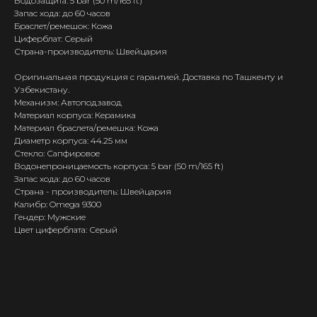
Водозащита: 5 bar (50 m/165 ft)
Запас хода: до 60 часов
Браслет/ремешок: Кожа
Циферблат: Серый
Страна-производитель: Швейцария
Оригинальная продукция с гарантией. Доставка по Ташкенту и
Узбекистану.
Механизм: Автоподзавод
Материал корпуса: Керамика
Материал браслета/ремешка: Кожа
Диаметр корпуса: 44.25 мм
Стекло: Сапфировое
Водонепроницаемость корпуса: 5 bar (50 m/165 ft)
Запас хода: до 60 часов
Страна - производитель: Швейцария
Калибр: Omega 9300
Гендер: Мужские
Цвет циферблата: Серый