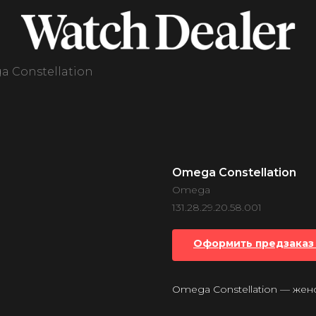
 Constellation
Omega Constellation
Omega
131.28.29.20.58.001
Оформить предзаказ 
Omega Constellation — жен