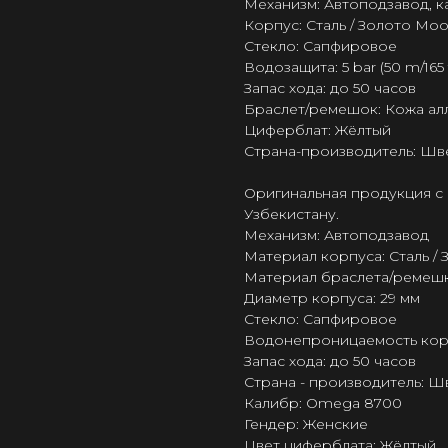
Механизм: Автоподзавод, 
Корпус: Сталь / Золото Moo
Стекло: Сапфировое
Водозащита: 5 bar (50 m/165 f
Запас хода: до 50 часов
Браслет/ремешок: Кожа ал
Циферблат: Жёлтый
Страна-производитель: Шв
Оригинальная продукция с 
Узбекистану.
Механизм: Автоподзавод
Материал корпуса: Сталь /
Материал браслета/ремешк
Диаметр корпуса: 29 мм
Стекло: Сапфировое
Водонепроницаемость корпус
Запас хода: до 50 часов
Страна - производитель: 
Калибр: Omega 8700
Гендер: Женские
Цвет циферблата: Жёлтый