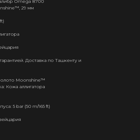
калибр Omega 8700
nshine™, 29 мм
t)
лигатора
ейцария
гарантией. Доставка по Ташкенту и
 Золото Moonshine™
а: Кожа аллигатора
а: 5 bar (50 m/165 ft)
Швейцария