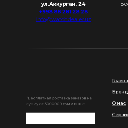
ул.Аккурган, 24
Бе
+998 88 281 28 28
info@watchdealer.uz
Главн
Бренд
¹Бесплатная доставка заказов на
О нас
сумму от 5000000 сум и выше.
Серви