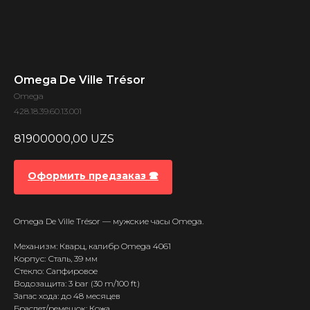
Omega De Ville Trésor
Omega
428.18.39.60.13.001
81900000,00
UZS
Оформить предзаказ 🕿
Omega De Ville Trésor — мужские часы Omega.
Механизм: Кварц, калибр Omega 4061
Корпус: Сталь, 39 мм
Стекло: Сапфировое
Водозащита: 3 bar (30 m/100 ft)
Запас хода: до 48 месяцев
Браслет/ремешок: Кожа