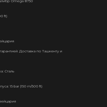
калибр Omega 8750
0 ft)
ейцария
гарантией. Доставка по Ташкенту и
а: Сталь
а: 15 bar (150 m/500 ft)
Швейцария