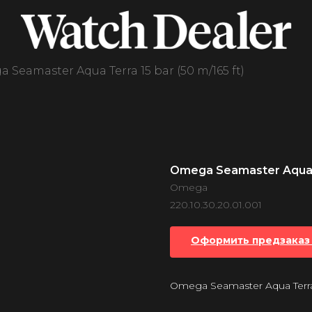
 Seamaster Aqua Terra 15 bar (50 m/165 ft)
Omega Seamaster Aqua Te
Omega
220.10.30.20.01.001
Оформить предзаказ 
Omega Seamaster Aqua Terra 