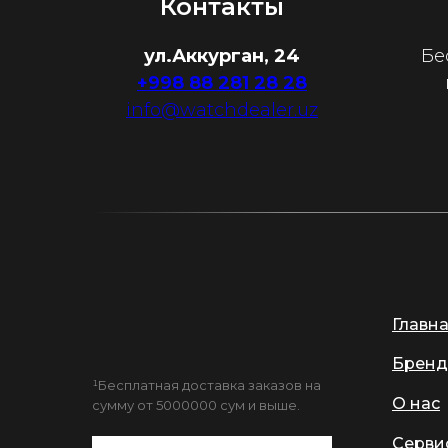
Контакты
ул.Аккурган, 24
Бе
+998 88 281 28 28
info@watchdealer.uz
Главн
Бренд
¹Бесплатная доставка заказов на
О нас
сумму от 5000000 сум и выше.
Серви