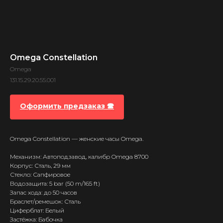
Omega Constellation
Omega
131.15.29.20.55.001
Оформить предзаказ 🕿
Omega Constellation — женские часы Omega.
Механизм: Автоподзавод, калибр Omega 8700
Корпус: Сталь, 29 мм
Стекло: Сапфировое
Водозащита: 5 bar (50 m/165 ft)
Запас хода: до 50 часов
Браслет/ремешок: Сталь
Циферблат: Белый
Застёжка: Бабочка