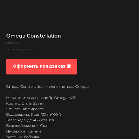
Omega Constellation
Omega
131.15.25.60.53.002
Оформить предзаказ 🕿
Omega Constellation — женские часы Omega.
Механизм: Кварц, калибр Omega 4061
Корпус: Сталь, 25 мм
Стекло: Сапфировое
Водозащита: 3 bar (30 m/100 ft)
Запас хода: до 48 месяцев
Браслет/ремешок: Сталь
Циферблат: Синий
Застёжка: Бабочка