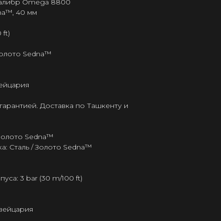
калибр Omega 8800
na™, 40 мм
ft)
Золото Sedna™
ейцария
гарантией. Доставка по Ташкенту и
 Золото Sedna™
: Сталь / Золото Sedna™
а: 3 bar (30 m/100 ft)
Швейцария