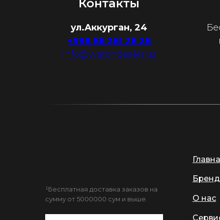
Контакты
ул.Аккурган, 24
Бе
+998 88 281 28 28
info@watchdealer.uz
Главн
Бренд
¹Бесплатная доставка заказов на
О нас
сумму от 5000000 сум и выше.
Серви