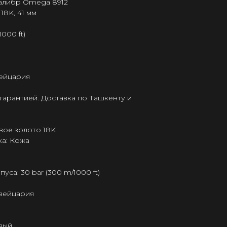
калибр Omega 8912
18K, 41 мм
000 ft)
ейцария
гарантией. Доставка по Ташкенту и
вое золото 18K
а: Кожа
са: 30 bar (300 m/1000 ft)
Швейцария
вый