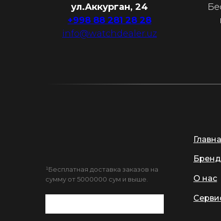
ул.Аккурган, 24
Бе
+998 88 281 28 28
info@watchdealer.uz
Главн
Бренд
¹Бесплатная доставка заказов на
О нас
сумму от 5000000 сум и выше.
Серви