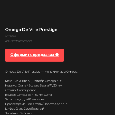
Omega De Ville Prestige
Omega
434.20.30.60.02.001
Оформить предзаказ 🕿
Omega De Ville Prestige — женские часы Omega.
Механизм: Кварц, калибр Omega 4061
Корпус: Сталь / Золото Sedna™, 30 мм
Стекло: Сапфировое
Водозащита: 3 bar (30 m/100 ft)
Запас хода: до 48 месяцев
Браслет/ремешок: Сталь / Золото Sedna™
Циферблат: Серебристый
Застёжка: Бабочка