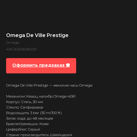
Omega De Ville Prestige
Omega
434.13.30.60.56.001
Оформить предзаказ 🕿
Omega De Ville Prestige — женские часы Omega.
Механизм: Кварц, калибр Omega 4061
Корпус: Сталь, 30 мм
Стекло: Сапфировое
Водозащита: 3 bar (30 m/100 ft)
Запас хода: до 48 месяцев
Браслет/ремешок: Кожа
Циферблат: Серый
Страна-производитель: Швейцария