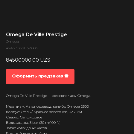
Omega De Ville Prestige
Omega
424.23.33.20.52.003
84500000,00
UZS
Оформить предзаказ 🕿
Omega De Ville Prestige — женские часы Omega.
Механизм: Автоподзавод, калибр Omega 2500
Корпус: Сталь / Красное золото 18K, 32.7 мм
Стекло: Сапфировое
Водозащита: 3 bar (30 m/100 ft)
Запас хода: до 48 часов
Браслет/ремешок: Кожа