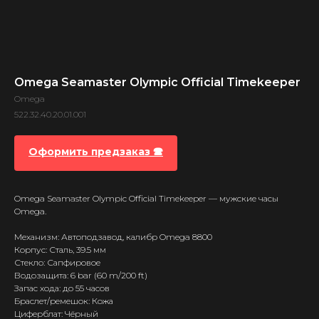
Omega Seamaster Olympic Official Timekeeper
Omega
522.32.40.20.01.001
Оформить предзаказ 🕿
Omega Seamaster Olympic Official Timekeeper — мужские часы
Omega.
Механизм: Автоподзавод, калибр Omega 8800
Корпус: Сталь, 39.5 мм
Стекло: Сапфировое
Водозащита: 6 bar (60 m/200 ft)
Запас хода: до 55 часов
Браслет/ремешок: Кожа
Циферблат: Чёрный