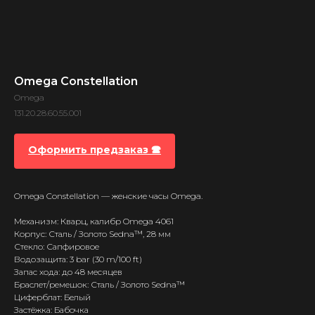
Omega Constellation
Omega
131.20.28.60.55.001
Оформить предзаказ 🕿
Omega Constellation — женские часы Omega.
Механизм: Кварц, калибр Omega 4061
Корпус: Сталь / Золото Sedna™, 28 мм
Стекло: Сапфировое
Водозащита: 3 bar (30 m/100 ft)
Запас хода: до 48 месяцев
Браслет/ремешок: Сталь / Золото Sedna™
Циферблат: Белый
Застёжка: Бабочка