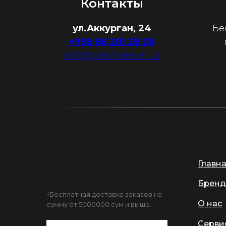
Контакты
ул.Аккурган, 24
Бе
+998 88 281 28 28
info@watchdealer.uz
Главн
Бренд
¹Бесплатная доставка заказов на
О нас
сумму от 5000000 сум и выше.
Серви