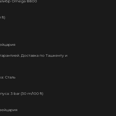
калибр Omega 8800
ft)
ейцария
гарантией. Доставка по Ташкенту и
а: Сталь
а: 3 bar (30 m/100 ft)
Швейцария