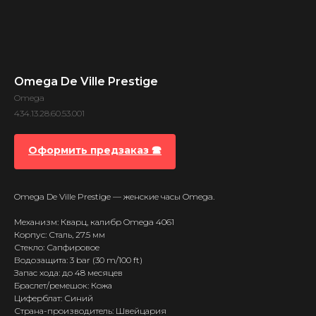
Omega De Ville Prestige
Omega
434.13.28.60.53.001
Оформить предзаказ 🕿
Omega De Ville Prestige — женские часы Omega.
Механизм: Кварц, калибр Omega 4061
Корпус: Сталь, 27.5 мм
Стекло: Сапфировое
Водозащита: 3 bar (30 m/100 ft)
Запас хода: до 48 месяцев
Браслет/ремешок: Кожа
Циферблат: Синий
Страна-производитель: Швейцария