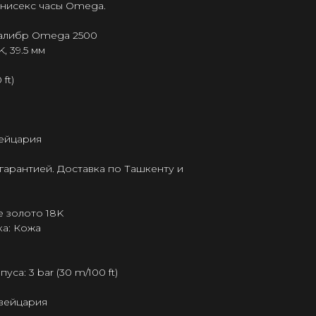
 унисекс часы Omega.
калибр Omega 2500
, 39.5 мм
ft)
ейцария
гарантией. Доставка по Ташкенту и
е золото 18K
а: Кожа
а: 3 bar (30 m/100 ft)
Швейцария