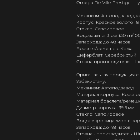
Omega De Ville Prestige —
Механизм: Автоподзавод, 
Корпус: Красное золото 18K
Стекло: Сапфировое
Водозащита: 3 bar (30 m/100 
Запас хода: до 48 часов
Браслет/ремешок: Кожа
Циферблат: Серебристый
Страна-производитель: Шв
Оригинальная продукция с 
Узбекистану.
Механизм: Автоподзавод
Материал корпуса: Красно
Материал браслета/ремешк
Диаметр корпуса: 39.5 мм
Стекло: Сапфировое
Водонепроницаемость корпус
Запас хода: до 48 часов
Страна - производитель: 