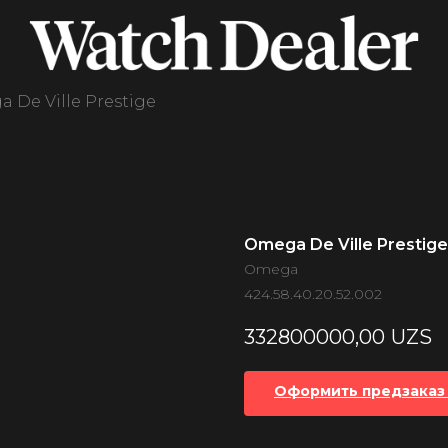
 De Ville Prestige
Omega De Ville Prestige
Omega
424.58.40.20.52.002
332800000,00
UZS
Оформить предзаказ 