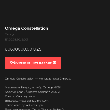
Omega Constellation
Omega
131.20.28.60.13.001
80600000,00
UZS
Оформить предзаказ 🕿
Omega Constellation — женские часы Omega.
Механизм: Кварц, калибр Omega 4061
Корпус: Сталь / Золото Sedna™, 28 мм
Стекло: Сапфировое
Водозащита: 3 bar (30 m/100 ft)
Запас хода: до 48 месяцев
Браслет/ремешок: Сталь / Золото Sedna™