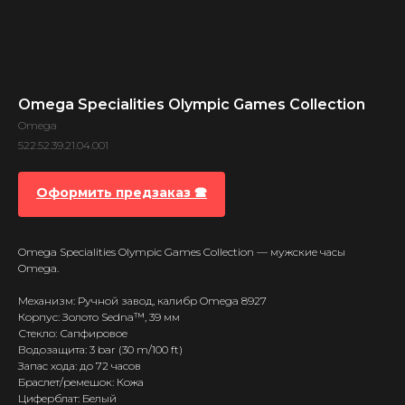
Omega Specialities Olympic Games Collection
Omega
522.52.39.21.04.001
Оформить предзаказ 🕿
Omega Specialities Olympic Games Collection — мужские часы
Omega.
Механизм: Ручной завод, калибр Omega 8927
Корпус: Золото Sedna™, 39 мм
Стекло: Сапфировое
Водозащита: 3 bar (30 m/100 ft)
Запас хода: до 72 часов
Браслет/ремешок: Кожа
Циферблат: Белый