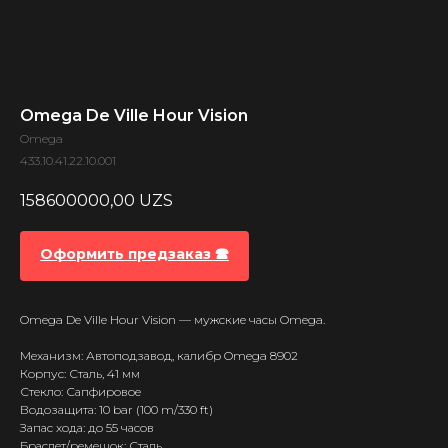
Omega De Ville Hour Vision
Omega
433.10.41.22.10.001
158600000,00
UZS
Оформить предзаказ 🕿
Omega De Ville Hour Vision — мужские часы Omega.
Механизм: Автоподзавод, калибр Omega 8902
Корпус: Сталь, 41 мм
Стекло: Сапфировое
Водозащита: 10 bar (100 m/330 ft)
Запас хода: до 55 часов
Браслет/ремешок: Сталь