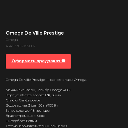
Omega De Ville Prestige
Omega
434.53.30.60.55.002
Оформить предзаказ 🕿
Omega De Ville Prestige — женские часы Omega.
Механизм: Кварц, калибр Omega 4061
Корпус: Жёлтое золото 18K, 30 мм
Стекло: Сапфировое
Водозащита: 3 bar (30 m/100 ft)
Запас хода: до 48 месяцев
Браслет/ремешок: Кожа
Циферблат: Белый
Страна-производитель: Швейцария