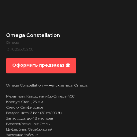
Omega Constellation
Omega
131.10.25.60.52.001
Оформить предзаказ 🕿
Omega Constellation — женские часы Omega.
Механизм: Кварц, калибр Omega 4061
Корпус: Сталь, 25 мм
Стекло: Сапфировое
Водозащита: 3 bar (30 m/100 ft)
Запас хода: до 48 месяцев
Браслет/ремешок: Сталь
Циферблат: Серебристый
Застёжка: Бабочка