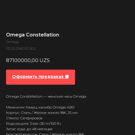
Omega Constellation
Omega
131.20.25.60.52.002
87100000,00
UZS
Оформить предзаказ 🕿
Omega Constellation — женские часы Omega.
Механизм: Кварц, калибр Omega 4061
Корпус: Сталь / Жёлтое золото 18K, 25 мм
Стекло: Сапфировое
Водозащита: 3 bar (30 m/100 ft)
Запас хода: до 48 месяцев
Браслет/ремешок: Сталь / Жёлтое золото 18K