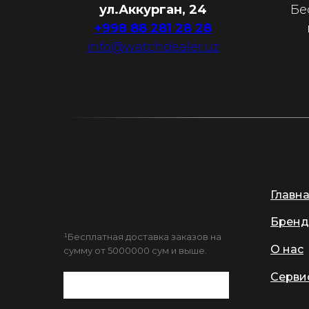
ул.Аккурган, 24
Бе
+998 88 281 28 28
info@watchdealer.uz
Главн
Бренд
¹Бесплатная доставка заказов на
О нас
сумму от 5000000 сум и выше.
Серви