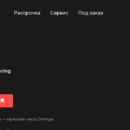
Рассрочка
Сервис
Под заказ
cing
🕿
 — мужские часы Omega.