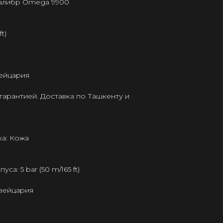
калибр Omega 9900
t)
ейцария
гарантией. Доставка по Ташкенту и
а: Кожа
а: 5 bar (50 m/165 ft)
Швейцария