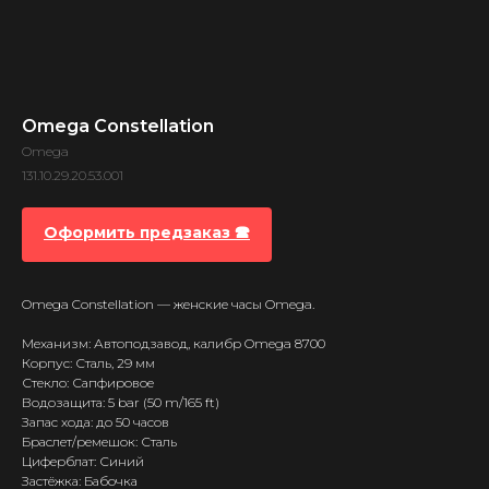
Omega Constellation
Omega
131.10.29.20.53.001
Оформить предзаказ 🕿
Omega Constellation — женские часы Omega.
Механизм: Автоподзавод, калибр Omega 8700
Корпус: Сталь, 29 мм
Стекло: Сапфировое
Водозащита: 5 bar (50 m/165 ft)
Запас хода: до 50 часов
Браслет/ремешок: Сталь
Циферблат: Синий
Застёжка: Бабочка