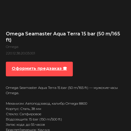
Omega Seamaster Aqua Terra 15 bar (50 m/165
ft)
Omega
220.12.38.20.03.001
Оформить предзаказ 🕿
Omega Seamaster Aqua Terra 15 bar (50 m/165 ft) — мужские часы
Omega.
Механизм: Автоподзавод, калибр Omega 8800
Корпус: Сталь, 38 мм
Стекло: Сапфировое
Водозащита: 15 bar (150 m/500 ft)
Запас хода: до 55 часов
Браслет/ремешок: Каучук