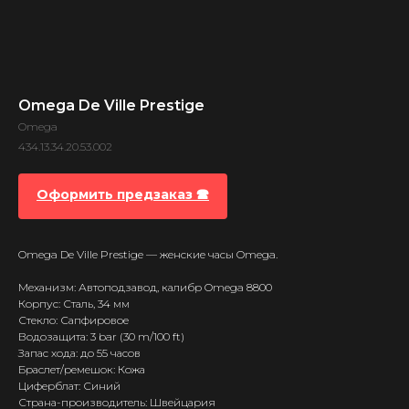
Omega De Ville Prestige
Omega
434.13.34.20.53.002
Оформить предзаказ 🕿
Omega De Ville Prestige — женские часы Omega.
Механизм: Автоподзавод, калибр Omega 8800
Корпус: Сталь, 34 мм
Стекло: Сапфировое
Водозащита: 3 bar (30 m/100 ft)
Запас хода: до 55 часов
Браслет/ремешок: Кожа
Циферблат: Синий
Страна-производитель: Швейцария