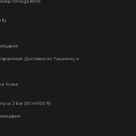
калибр Omega 8934
ft)
ейцария
гарантией. Доставка по Ташкенту и
а: Кожа
а: 3 bar (30 m/100 ft)
Швейцария