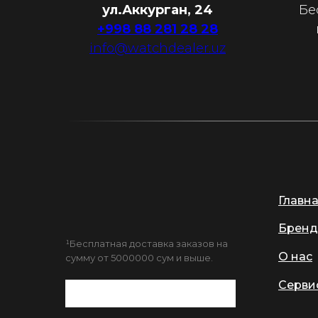
ул.Аккурган, 24
Бе
+998 88 281 28 28
info@watchdealer.uz
Главн
Бренд
¹Бесплатная доставка заказов на
О нас
сумму от 5000000 сум и выше.
Серви