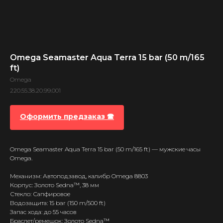
Omega Seamaster Aqua Terra 15 bar (50 m/165
ft)
Omega
220.55.38.20.99.001
Оформить предзаказ 🕿
Omega Seamaster Aqua Terra 15 bar (50 m/165 ft) — мужские часы
Omega.
Механизм: Автоподзавод, калибр Omega 8803
Корпус: Золото Sedna™, 38 мм
Стекло: Сапфировое
Водозащита: 15 bar (150 m/500 ft)
Запас хода: до 55 часов
Браслет/ремешок: Золото Sedna™