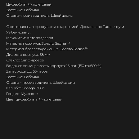
Циферблат: Фиолетовый
Застёжка: Бабочка
Страна-производитель: Швейцария
Оригинальная продукция с гарантией. Доставка по Ташкенту и
Узбекистану.
Механизм: Автоподзавод
Материал корпуса: Золото Sedna™
Материал браслета/ремешка: Золото Sedna™
Диаметр корпуса: 38 мм
Стекло: Сапфировое
Водонепроницаемость корпуса: 15 bar (150 m/500 ft)
Запас хода: до 55 часов
Застёжка: Бабочка
Страна - производитель: Швейцария
Калибр: Omega 8803
Гендер: Мужские
Цвет циферблата: Фиолетовый