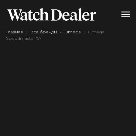
Главная
Все бренды
Omega
Omega
Speedmaster '57