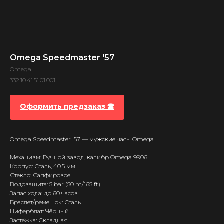
Omega Speedmaster '57
Omega
332.10.41.51.01.001
Оформить предзаказ 🕿
Omega Speedmaster '57 — мужские часы Omega.
Механизм: Ручной завод, калибр Omega 9906
Корпус: Сталь, 40.5 мм
Стекло: Сапфировое
Водозащита: 5 bar (50 m/165 ft)
Запас хода: до 60 часов
Браслет/ремешок: Сталь
Циферблат: Чёрный
Застёжка: Складная