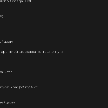
калибр Omega 9908
t)
ейцария
гарантией. Доставка по Ташкенту и
а: Сталь
а: 5 bar (50 m/165 ft)
Швейцария