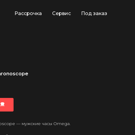
Рассрочка
Сервис
Под заказ
hronoscope
🕿
oscope — мужские часы Omega.