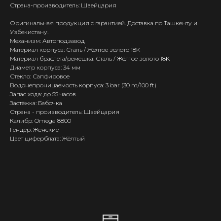
Страна-производитель: Швейцария
Оригинальная продукция с гарантией. Доставка по Ташкенту и
Узбекистану.
Механизм: Автоподзавод
Материал корпуса: Сталь / Жёлтое золото 18K
Материал браслета/ремешка: Сталь / Жёлтое золото 18K
Диаметр корпуса: 34 мм
Стекло: Сапфировое
Водонепроницаемость корпуса: 3 bar (30 m/100 ft)
Запас хода: до 55 часов
Застёжка: Бабочка
Страна - производитель: Швейцария
Калибр: Omega 8800
Гендер: Женские
Цвет циферблата: Жёлтый