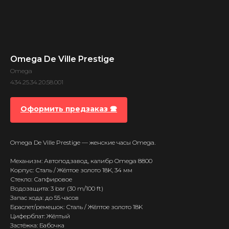
Omega De Ville Prestige
Omega
434.25.34.20.58.001
Оформить предзаказ 🕿
Omega De Ville Prestige — женские часы Omega.
Механизм: Автоподзавод, калибр Omega 8800
Корпус: Сталь / Жёлтое золото 18K, 34 мм
Стекло: Сапфировое
Водозащита: 3 bar (30 m/100 ft)
Запас хода: до 55 часов
Браслет/ремешок: Сталь / Жёлтое золото 18K
Циферблат: Жёлтый
Застёжка: Бабочка