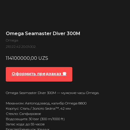
Omega Seamaster Diver 300M
Omega
210.22.42.20.01.002
114100000,00
UZS
Оформить предзаказ 🕿
Omega Seamaster Diver 300M — мужские часы Omega.
Механизм: Автоподзавод, калибр Omega 8800
Корпус: Сталь / Золото Sedna™, 42 мм
Стекло: Сапфировое
Водозащита: 30 bar (300 m/1000 ft)
Запас хода: до 55 часов
Браслет/ремешок: Каучук