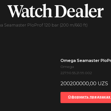
 Seamaster PloProf 120 bar (200 m/660 ft)
Omega Seamaster PloPro
Omega
227.90.55.21.99.002
200200000,00
UZS
Оформить предзаказ 