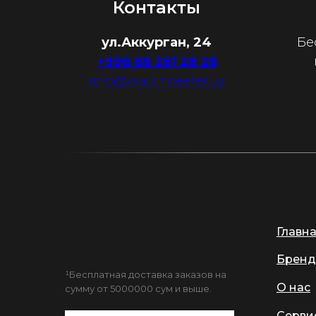
Контакты
ул.Аккурган, 24
Бе
+998 88 281 28 28
info@watchdealer.uz
Главн
Бренд
¹Бесплатная доставка заказов на
О нас
сумму от 5000000 сум и выше.
Серви