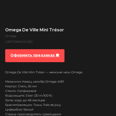
Omega De Ville Mini Trésor
Omega
428.17.26.60.04.002
Оформить предзаказ 🕿
Omega De Ville Mini Trésor — женские часы Omega.
Механизм: Кварц, калибр Omega 4061
Корпус: Сталь, 26 мм
Стекло: Сапфировое
Водозащита: 3 bar (30 m/100 ft)
Запас хода: до 48 месяцев
Браслет/ремешок: Ткань Toile de jouy
Циферблат: Белый
Страна-производитель: Швейцария