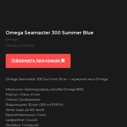
Omega Seamaster 300 Summer Blue
Omega
234.30.41.21.03.002
Оформить предзаказ 🕿
Omega Seamaster 300 Summer Blue — мужские часы Omega.
Механизм: Автоподзавод, калибр Omega 8912
Корпус: Сталь, 41 мм
Стекло: Сапфировое
Водозащита: 30 bar (300 m/1000 ft)
Запас хода: до 60 часов
Браслет/ремешок: Сталь
Циферблат: Синий
Застёжка: Складная