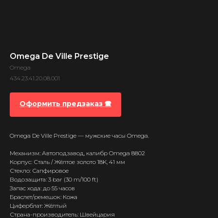
Omega De Ville Prestige
Omega
434.23.41.20.08.001
Оформить предзаказ 🕿
Omega De Ville Prestige — мужские часы Omega.
Механизм: Автоподзавод, калибр Omega 8802
Корпус: Сталь / Жёлтое золото 18K, 41 мм
Стекло: Сапфировое
Водозащита: 3 bar (30 m/100 ft)
Запас хода: до 55 часов
Браслет/ремешок: Кожа
Циферблат: Жёлтый
Страна-производитель: Швейцария