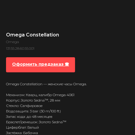
Omega Constellation
Omega
131.55.28.60.55.001
Оформить предзаказ 🕿
Omega Constellation — женские часы Omega.
Механизм: Кварц, калибр Omega 4061
Корпус: Золото Sedna™, 28 мм
Стекло: Сапфировое
Водозащита: 3 bar (30 m/100 ft)
Запас хода: до 48 месяцев
Браслет/ремешок: Золото Sedna™
Циферблат: Белый
Застёжка: Бабочка