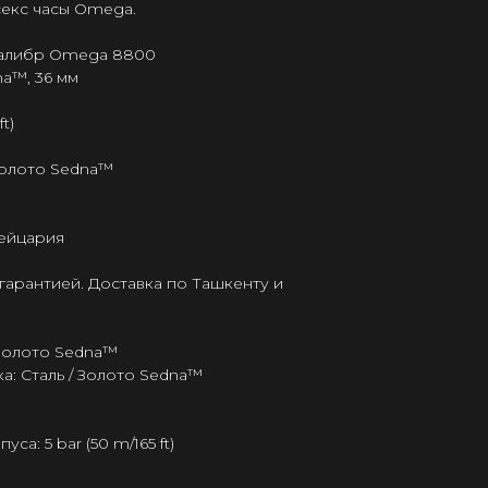
секс часы Omega.
калибр Omega 8800
na™, 36 мм
t)
Золото Sedna™
ейцария
гарантией. Доставка по Ташкенту и
 Золото Sedna™
: Сталь / Золото Sedna™
а: 5 bar (50 m/165 ft)