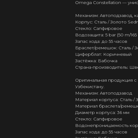
Omega Constellation — уни
Механизм: Автоподзавод, 
Корпус: Сталь / Золото Sed
Стекло: Сапфировое
Водозащита: 5 bar (50 m/165 f
Запас хода: до 55 часов
Браслет/ремешок: Сталь / 
Циферблат: Коричневый
Застёжка: Бабочка
Страна-производитель: Шв
Оригинальная продукция с 
Узбекистану.
Механизм: Автоподзавод
Материал корпуса: Сталь /
Материал браслета/ремешка
Диаметр корпуса: 36 мм
Стекло: Сапфировое
Водонепроницаемость корпус
Запас хода: до 55 часов