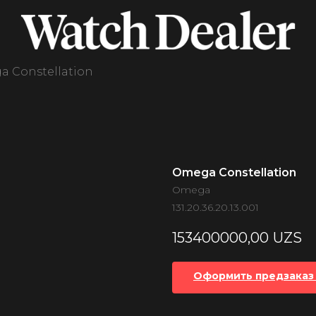
 Constellation
Omega Constellation
Omega
131.20.36.20.13.001
153400000,00
UZS
Оформить предзаказ 