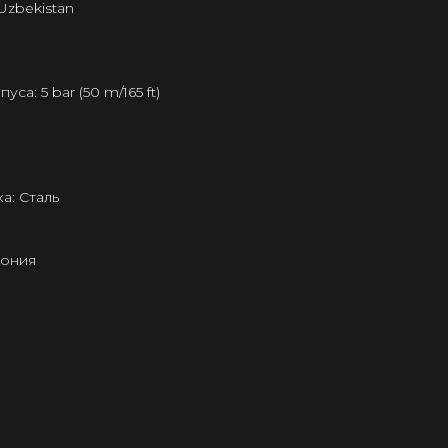
Uzbekistan
а: 5 bar (50 m/165 ft)
а: Сталь
пония