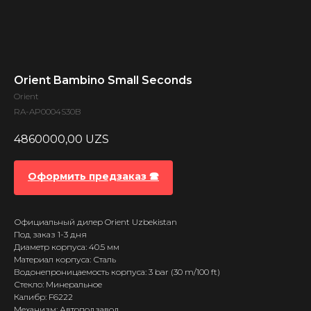
Orient Bambino Small Seconds
Orient
RA-AP0004S30B
4860000,00
UZS
Оформить предзаказ 🕿
Официальный дилер Orient Uzbekistan
Под заказ 1-3 дня
Диаметр корпуса: 40.5 мм
Материал корпуса: Сталь
Водонепроницаемость корпуса: 3 bar (30 m/100 ft)
Стекло: Минеральное
Калибр: F6222
Механизм: Автоподзавод