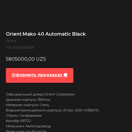
Orient Mako 40 Automatic Black
Orient
RA-AC0Q01B30B
5805000,00
UZS
Оформить предзаказ 🕿
Официальный дилер Orient Uzbekistan
Диаметр корпуса: 39.9 мм
Материал корпуса: Сталь
Водонепроницаемость корпуса: 20 bar (200 m/660 ft)
Стекло: Сапфировое
Калибр: F6722
Механизм: Автоподзавод
Запас хода: до 40 часов