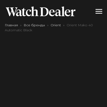
Главная
Все бренды
Orient
Orient Mako 40
Automatic Black