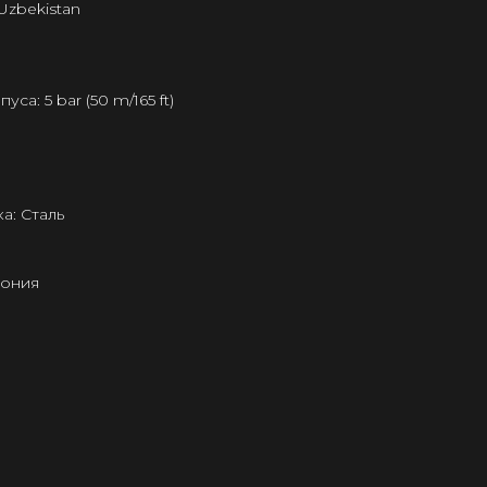
Uzbekistan
а: 5 bar (50 m/165 ft)
а: Сталь
пония