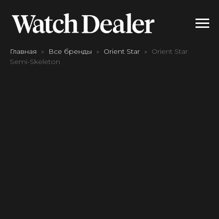
Главная
Все бренды
Orient Star
Orient Star
Semi-Skeleton