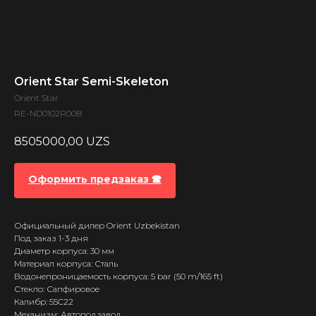
Orient Star Semi-Skeleton
Orient Star
RE-ND0102R00B
8505000,00
UZS
Оформить предзаказ 🕿
Официальный дилер Orient Uzbekistan
Под заказ 1-3 дня
Диаметр корпуса: 30 мм
Материал корпуса: Сталь
Водонепроницаемость корпуса: 5 bar (50 m/165 ft)
Стекло: Сапфировое
Калибр: 55C22
Механизм: Автоподзавод