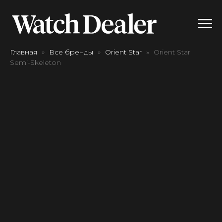
Главная
Все бренды
Orient Star
Orient Star
Semi-Skeleton