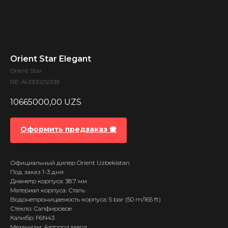
Orient Star Elegant
Orient Star
RE-AU0002S00B
10665000,00
UZS
Оформить предзаказ 🕿
Официальный дилер Orient Uzbekistan
Под заказ 1-3 дня
Диаметр корпуса: 38.7 мм
Материал корпуса: Сталь
Водонепроницаемость корпуса: 5 bar (50 m/165 ft)
Стекло: Сапфировое
Калибр: F6N43
Механизм: Автоподзавод