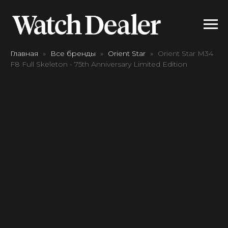
Главная
Все бренды
Orient Star
Orient Star M34
F8 Full Skeleton - 75th Anniversary Limited Edition