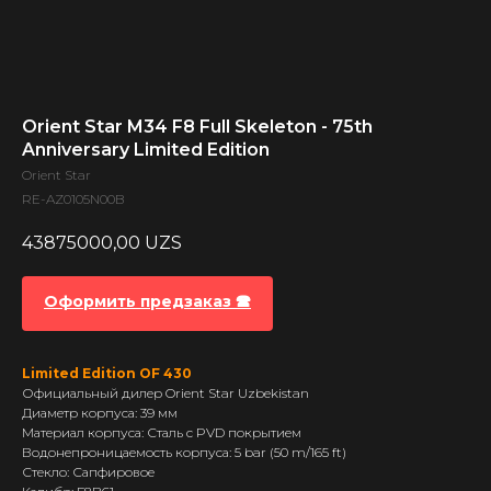
Orient Star M34 F8 Full Skeleton - 75th
Anniversary Limited Edition
Orient Star
RE-AZ0105N00B
43875000,00
UZS
Оформить предзаказ 🕿
Limited Edition OF 430
Официальный дилер Orient Star Uzbekistan
Диаметр корпуса: 39 мм
Материал корпуса: Сталь с PVD покрытием
Водонепроницаемость корпуса: 5 bar (50 m/165 ft)
Стекло: Сапфировое