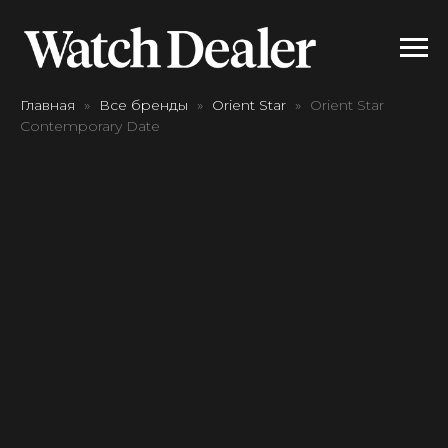
Главная
Все бренды
Orient Star
Orient Star
Contemporary Date