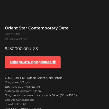
Orient Star Contemporary Date
Orient Star
RE-AU0403L00B
9450000,00
UZS
Оформить предзаказ 🕿
Официальный дилер Orient Uzbekistan
Под заказ 1-3 дня
Диаметр корпуса: 42 мм
Материал корпуса: Сталь
Водонепроницаемость корпуса: 5 bar (50 m/165 ft)
Стекло: Сапфировое
Калибр: F6N43
Механизм: Автоподзавод