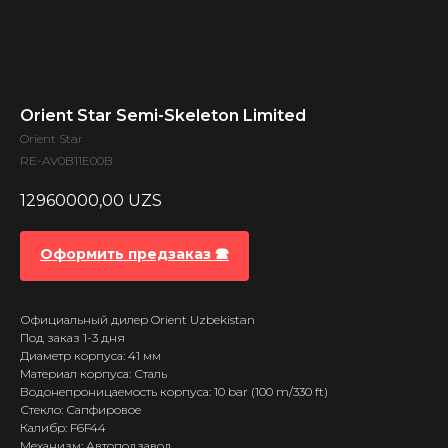
Orient Star Semi-Skeleton Limited
Orient Star
RE-AV0B11E00B
12960000,00
UZS
Оформить предзаказ 🕿
Официальный дилер Orient Uzbekistan
Под заказ 1-3 дня
Диаметр корпуса: 41 мм
Материал корпуса: Сталь
Водонепроницаемость корпуса: 10 bar (100 m/330 ft)
Стекло: Сапфировое
Калибр: F6F44
Механизм: Автоподзавод