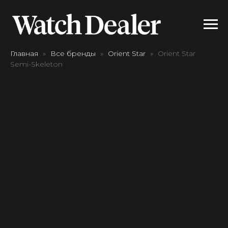
Главная
Все бренды
Orient Star
Orient Star
Semi-Skeleton