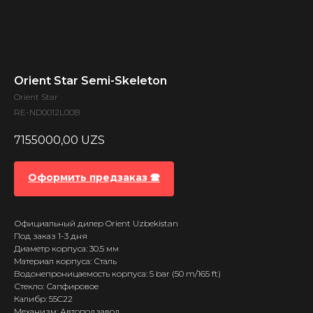
Orient Star Semi-Skeleton
Orient Star
RE-ND0012L00B
7155000,00
UZS
Оформить предзаказ 🕿
Официальный дилер Orient Uzbekistan
Под заказ 1-3 дня
Диаметр корпуса: 30.5 мм
Материал корпуса: Сталь
Водонепроницаемость корпуса: 5 bar (50 m/165 ft)
Стекло: Сапфировое
Калибр: 55C22
Механизм: Автоподзавод